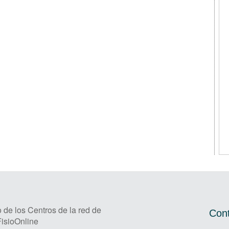
 de los Centros de la red de
Cont
FisioOnline