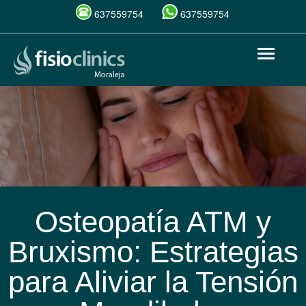
637559754
637559754
Pasar
Toggle
al
navigat
contenido
principal
Osteopatía ATM y
Bruxismo: Estrategias
para Aliviar la Tensión