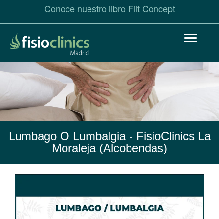
Conoce nuestro libro Fiit Concept
Pasar
Toggle
al
navigat
contenido
principal
Lumbago O Lumbalgia
- FisioClinics La
Moraleja (Alcobendas)
Lumbago
o
Lumbalgia.