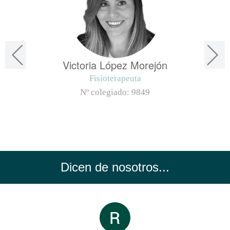
Victoria López Morejón
Fisioterapeuta
Nº colegiado:
9849
Dicen de nosotros...