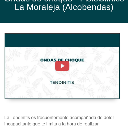
La Moraleja (Alcobendas)
Tendinitis.
Ondas
De
Choque
-
FisioClinics
Madrid
La Tendinitis es frecuentemente acompañada de dolor
incapacitante que te limita a la hora de realizar