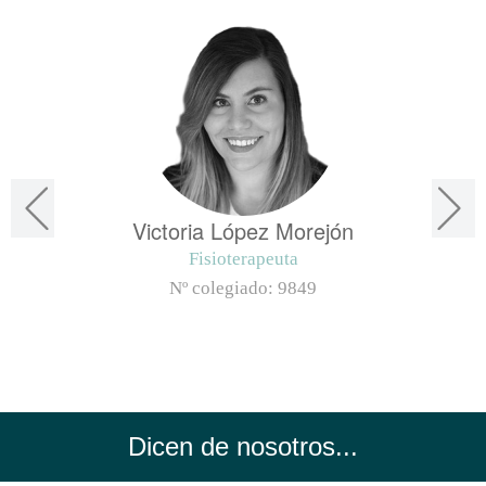
Victoria López Morejón
Fisioterapeuta
Nº colegiado:
9849
Dicen de nosotros...