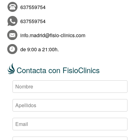
637559754
637559754
info.madrid@fisio-clinics.com
de 9:00 a 21:00h.
Contacta con FisioClinics