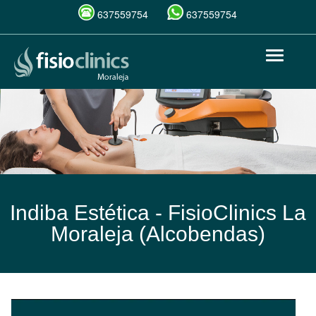
637559754
637559754
Pasar
Toggle
al
navigat
contenido
principal
Indiba Estética -
FisioClinics La
Moraleja (Alcobendas)
Indiba