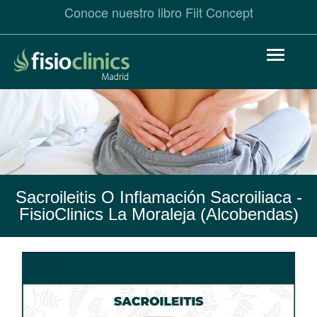
Conoce nuestro libro Fiit Concept
Pasar
Toggle
al
navigat
contenido
principal
Sacroileitis O Inflamación Sacroiliaca
-
FisioClinics La Moraleja (Alcobendas)
Sacroileitis
o
Inflamación