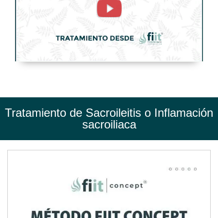
sacroiliaca.
Tratamiento
de
Fisioterapia
-
FisioClinics
Madrid
Tratamiento de Sacroileitis o Inflamación
sacroiliaca