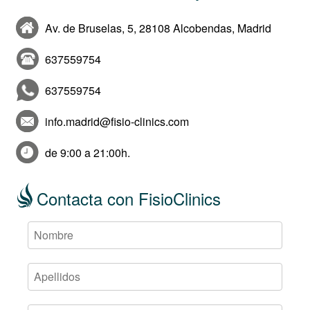
Av. de Bruselas, 5, 28108 Alcobendas, Madrid
637559754
637559754
info.madrid@fisio-clinics.com
de 9:00 a 21:00h.
Contacta con FisioClinics