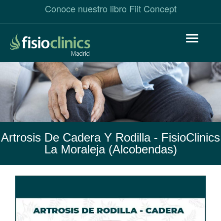
Conoce nuestro libro Fiit Concept
Pasar
Toggle
al
navigat
contenido
principal
Artrosis De Cadera Y Rodilla
- FisioClinics
La Moraleja (Alcobendas)
Artrosis
de
Cadera