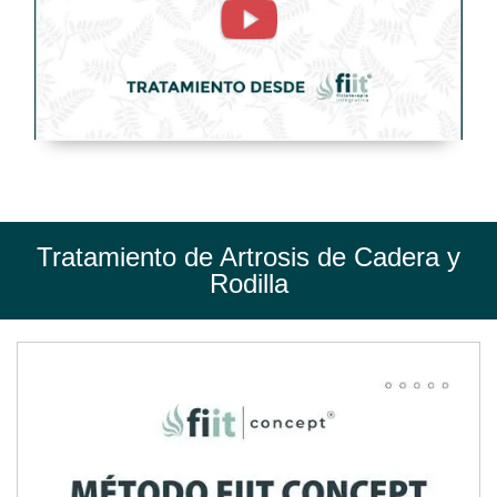
y
Rodilla.
Tratamiento
de
Fisioterapia
-
FisioClinics
Tratamiento de Artrosis de Cadera y
Madrid
Rodilla