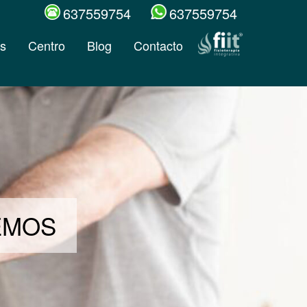
637559754
637559754
s
Centro
Blog
Contacto
DEMOS