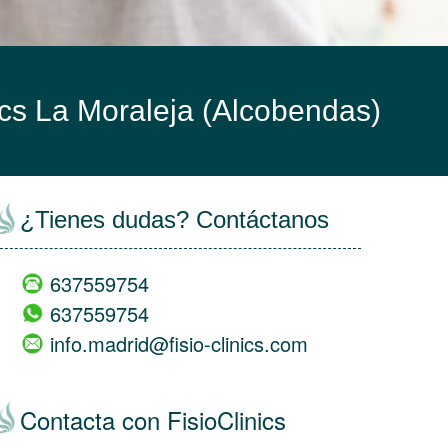
ics La Moraleja (Alcobendas)
¿Tienes dudas? Contáctanos
637559754
637559754
info.madrid@fisio-clinics.com
Contacta con FisioClinics