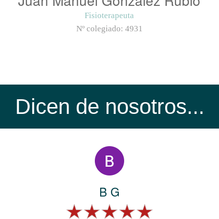
Fisioterapeuta
Nº colegiado:
4931
Dicen de nosotros...
B G