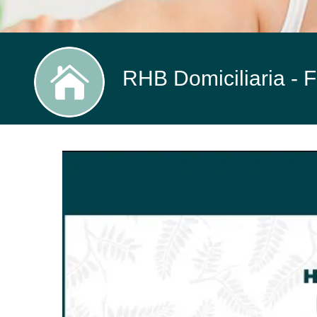
RHB Domiciliaria - F
Rehabilitación
Domiciliaria
o
RHB.
Fisioterapia
A
Domicilio