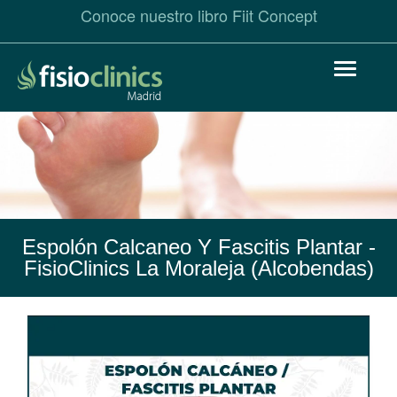
Conoce nuestro libro Fiit Concept
Pasar
Toggle
al
navigat
contenido
principal
Espolón Calcaneo Y Fascitis Plantar
-
FisioClinics La Moraleja (Alcobendas)
Espolón
Calcaneo
y