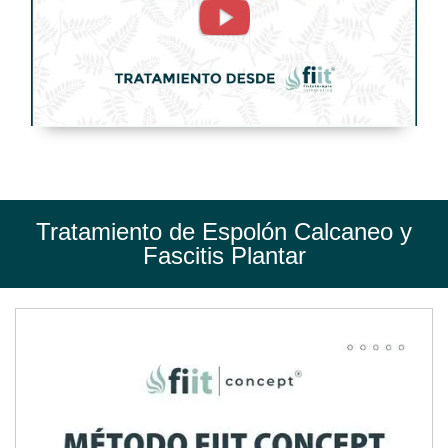
Fascitis
Plantar.
Tratamiento
de
Fisioterapia
-
FisioClinics
Tratamiento de Espolón Calcaneo y
Madrid
Fascitis Plantar