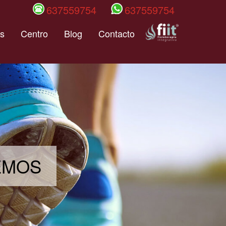
637559754
637559754
s
Centro
Blog
Contacto
DEMOS