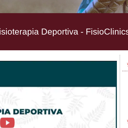
isioterapia Deportiva -
FisioClini