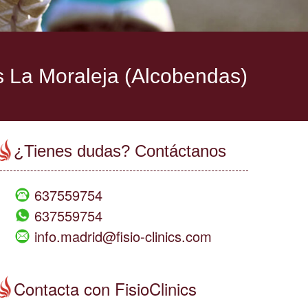
cs La Moraleja (Alcobendas)
¿Tienes dudas? Contáctanos
637559754
637559754
info.madrid@fisio-clinics.com
Contacta con FisioClinics