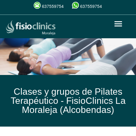
637559754
637559754
Pasar
Toggle
al
navigat
contenido
principal
Clases y grupos de Pilates
Terapéutico -
FisioClinics La
Moraleja (Alcobendas)