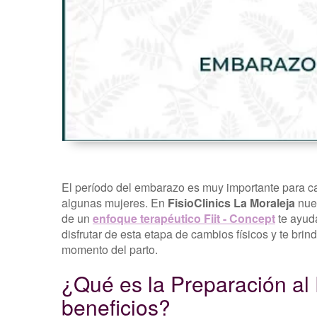
Pélvico
o
De
La
Mujer -
FisioClinics
Madrid
El período del embarazo es muy importante para cad
algunas mujeres. En
FisioClinics La Moraleja
nues
de un
enfoque terapéutico Fiit - Concept
te ayuda
disfrutar de esta etapa de cambios físicos y te brin
momento del parto.
¿Qué es la Preparación al 
beneficios?