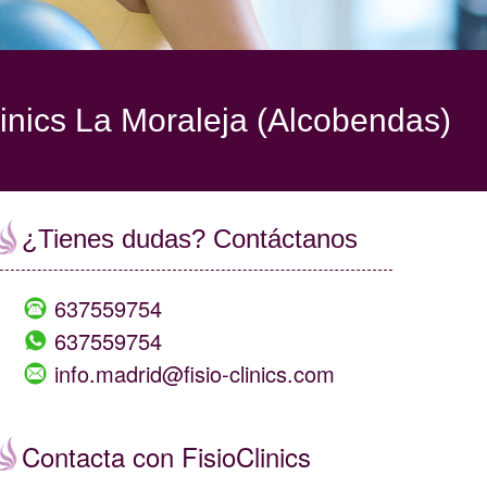
linics La Moraleja (Alcobendas)
¿Tienes dudas? Contáctanos
637559754
637559754
info.madrid@fisio-clinics.com
Contacta con FisioClinics