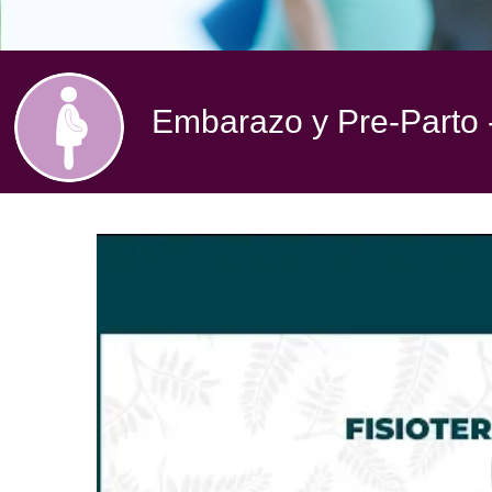
Embarazo y Pre-Parto -
Embarazo
y
Pre
Parto.
Fisioterapia
Del
Suelo