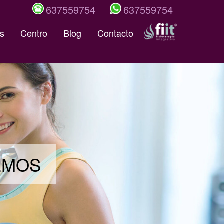
637559754
637559754
s
Centro
Blog
Contacto
DEMOS