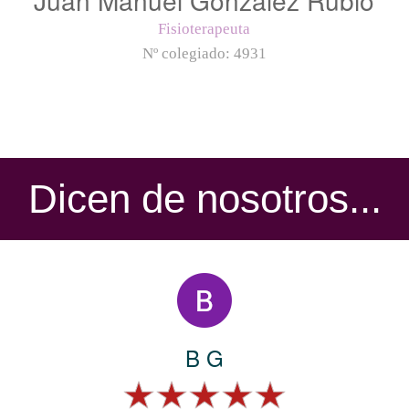
Fisioterapeuta
Nº colegiado:
4931
Dicen de nosotros...
B G