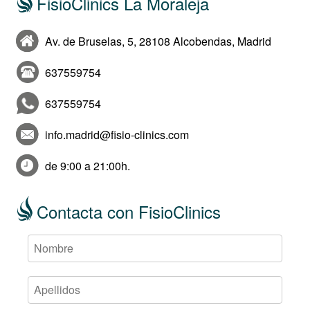
FisioClinics La Moraleja
Av. de Bruselas, 5, 28108 Alcobendas, Madrid
637559754
637559754
info.madrid@fisio-clinics.com
de 9:00 a 21:00h.
Contacta con FisioClinics