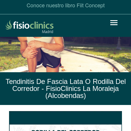
Conoce nuestro libro Fiit Concept
Pasar
Toggle
al
navigat
contenido
principal
Tendinitis De Fascia Lata O Rodilla Del
Corredor
- FisioClinics La Moraleja
(Alcobendas)
Tendinitis
de