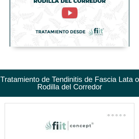
Fascia
Lata
o
Rodilla
del
Corredor.
Tratamiento
de
Tratamiento de Tendinitis de Fascia Lata o
Fisioterapia
Rodilla del Corredor
-
FisioClinics
Madrid