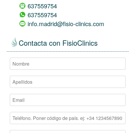
637559754
637559754
info.madrid@fisio-clinics.com
Contacta con FisioClinics