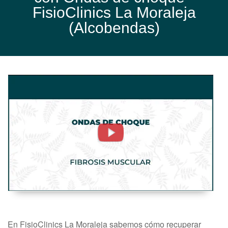
FisioClinics La Moraleja
(Alcobendas)
Fibrosis
Muscular.
Ondas
De
Choque
-
FisioClinics
Madrid
En FisioClinics La Moraleja sabemos cómo recuperar