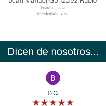
Fisioterapeuta
Nº colegiado:
4931
Dicen de nosotros...
B G