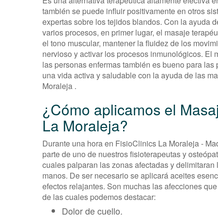
Es una alternativa terapéutica altamente efectiva 
también se puede influir positivamente en otros s
expertas sobre los tejidos blandos. Con la ayuda 
varios procesos, en primer lugar, el masaje terapéu
el tono muscular, mantener la fluidez de los movimi
nervioso y activar los procesos inmunológicos. El 
las personas enfermas también es bueno para las 
una vida activa y saludable con la ayuda de las ma
Moraleja .
¿Cómo aplicamos el Masaje
La Moraleja?
Durante una hora en FisioClinics La Moraleja - Mad
parte de uno de nuestros fisioterapeutas y osteópa
cuales palparan las zonas afectadas y delimitaran 
manos. De ser necesario se aplicará aceites esenc
efectos relajantes. Son muchas las afecciones que
de las cuales podemos destacar:
Dolor de cuello.