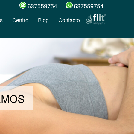
637559754
637559754
s
Centro
Blog
Contacto
DEMOS