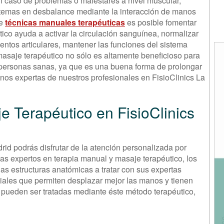
en caso de problemas o malestares a nivel muscular,
istemas en desbalance mediante la interacción de manos
de
técnicas manuales terapéuticas
es posible fomentar
tico ayuda a activar la circulación sanguínea, normalizar
entos articulares, mantener las funciones del sistema
masaje terapéutico no sólo es altamente beneficioso para
personas sanas, ya que es una buena forma de prolongar
nos expertas de nuestros profesionales en FisioClinics La
 Terapéutico en FisioClinics
rid podrás disfrutar de la atención personalizada por
tas expertos en terapia manual y masaje terapéutico, los
las estructuras anatómicas a tratar con sus expertas
iales que permiten desplazar mejor las manos y tienen
 pueden ser tratadas mediante éste método terapéutico,