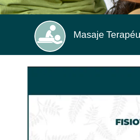
Masaje Terapéut
Masaje
Terapéutico.
Fisioterapia
-
FisioClinics
Madrid