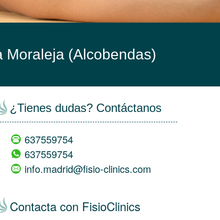
La Moraleja (Alcobendas)
¿Tienes dudas? Contáctanos
637559754
637559754
info.madrid@fisio-clinics.com
Contacta con FisioClinics