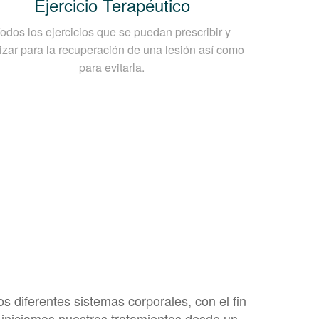
Ejercicio Terapéutico
ello?
odos los ejercicios que se puedan prescribir y
un especialista el cual realizará un
lizar para la recuperación de una lesión así como
para evitarla.
o. Esto típicamente implica:
s diferentes sistemas corporales, con el fin
d iniciamos nuestros tratamientos desde un