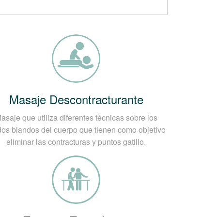
e es un problema agudo. El dolor
os de una semana.
Masaje Descontracturante
musculares acentúan el dolor, que a su
asaje que utiliza diferentes técnicas sobre los
idos blandos del cuerpo que tienen como objetivo
eliminar las contracturas y puntos gatillo.