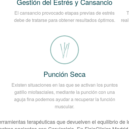
Gestión del Estrés y Cansancio
gnóstico médico de la Dolor de Cu
El cansancio provocado etapas previas de estrés
T
sa específica de la Cervicalgia comienza por lo general 
debe de tratarse para obtener resultados óptimos.
rea
 destacan los siguientes aspectos:
Punción Seca
Existen situaciones en las que se activan los puntos
a a evaluar, el especialista le realizará un examen físic
gatillo miofasciales, mediante la punción con una
aguja fina podemos ayudar a recuperar la función
muscular.
amientas terapéuticas que devuelven el equilibrio de lo
uestros pacientes con Cervicalgia. En FisioClinics Madri