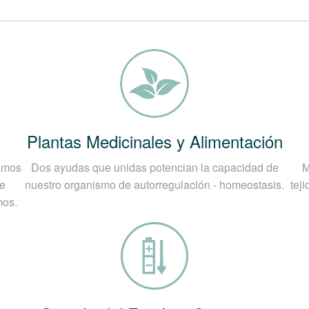
nte la causa más común de la cervicalgia, casi siempr
 despertar) y tiende a desaparecer por sí solo en men
ama incómoda.
lmente largo.
Plantas Medicinales y Alimentación
ble identificar una causa única y obvia. Los espasmos 
camos
Dos ayudas que unidas potencian la capacidad de
M
te superior de la columna vertebral.
de
nuestro organismo de autorregulación - homeostasis.
tej
mos.
n: