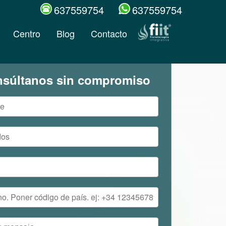
637559754
637559754
Centro
Blog
Contacto
súltanos sin compromiso