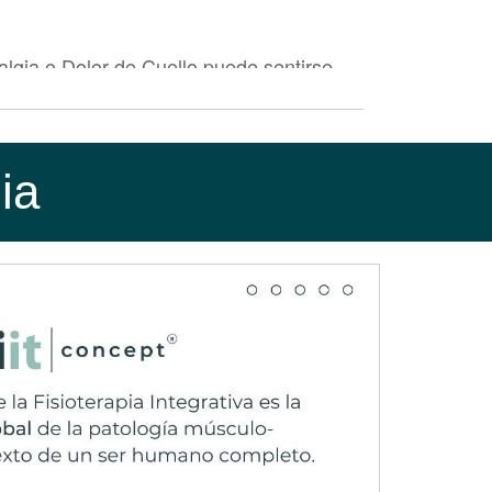
lgia o Dolor de Cuello puede sentirse
ia
ticos, como:
os