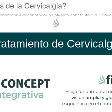
s de la Cervicalgia?
aparecer y desaparecer o volverse constante. La Cervica
:
to del cuello.
abeza.
ratamiento de Cervicalg
uscular.
o
os, brazos o dedos ; o irradia hacia arriba en la cabeza
s con la Cervicalgia pueden volverse aún más problemá
ad que se irradia hacia el hombro, los brazos o los ded
bjetos
io o la coordinación.
stinal.
Cuello?