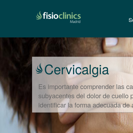
S
Pasar
al
contenido
principal
Cervicalgia
Es importante comprender las c
subyacentes del dolor de cuello 
identificar la forma adecuada de a