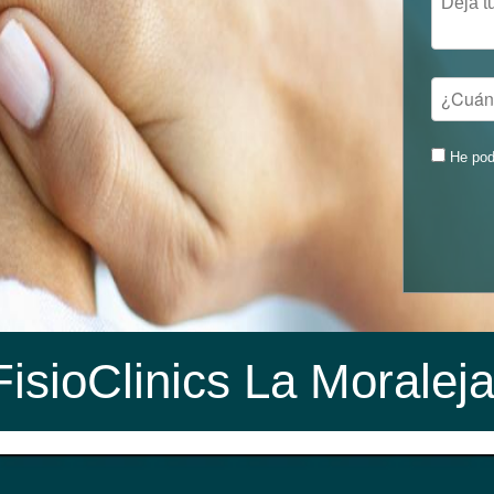
He pod
FisioClinics La Moralej