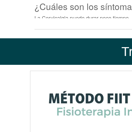
¿Cuáles son los síntoma
La Cervicalgia puede durar poco tiempo, 
con cualquiera de los siguientes síntomas
Disminución de amplitud de movimien
Cuello rígido que dificulta girar la c
T
Debilidad o disminución de fuerza m
Dolor agudo o punzante en un punt
Dolor o ternura en un área general.
Dolor que se irradia hacia los hombr
En algunos casos, los síntomas asociado
Hormigueo, entumecimiento o debilid
Problemas para agarrar o levantar o
Problemas con la marcha, el equilibr
Pérdida de la vejiga o del control inte
¿Qué causa el Dolor de 