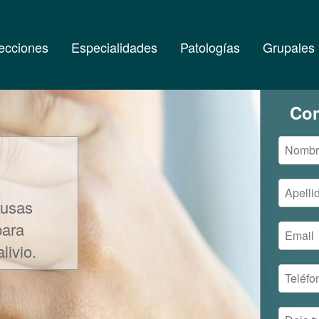
ecciones
Especialidades
Patologías
Grupales
Con
ausas
para
livio.