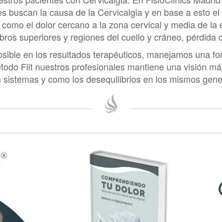
es buscan la causa de la Cervicalgia y en base a esto el
 como el dolor cercano a la zona cervical y media de la
l sistema nervioso para determinar si hay afectación ne
ros superiores y regiones del cuello y cráneo, pérdida d
utarizada, gammagrafía ósea y resonancia magnética
sible en los resultados terapéuticos, manejamos una form
método Fiit nuestros profesionales mantiene una visión m
 sistemas y como los desequilibrios en los mismos gener