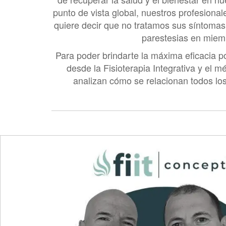
Reflejos.
punto de vista global, nuestros profesional
Sensibilidad.
quiere decir que no tratamos sus síntomas
De ser necesario se realiza un examen de
parestesias en miemb
evaluación de rayos X, tomografía comp
Para poder brindarte la máxima eficacia po
desde la Fisioterapia Integrativa y el 
analizan cómo se relacionan todos los