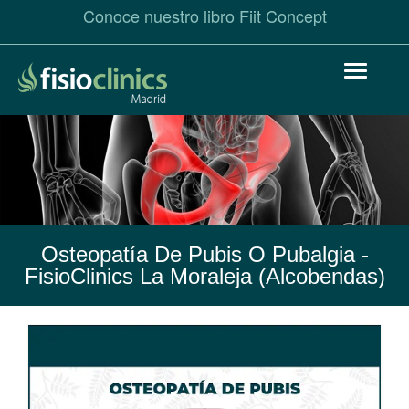
Conoce nuestro libro Fiit Concept
Pasar
Toggle
al
navigat
contenido
principal
Osteopatía De Pubis O Pubalgia
-
FisioClinics La Moraleja (Alcobendas)
Osteopatía
de
Pubis