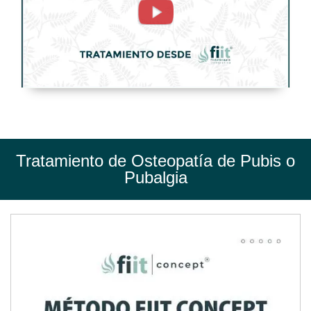
o
Pubalgia.
Tratamiento
de
Fisioterapia
-
FisioClinics
Tratamiento de Osteopatía de Pubis o
Madrid
Pubalgia