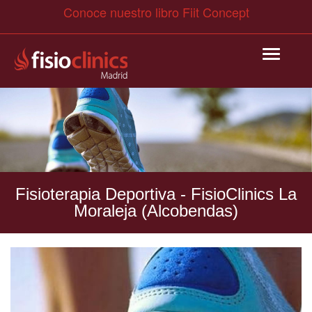
Conoce nuestro libro Fiit Concept
Pasar
Toggle
al
navigat
contenido
principal
Fisioterapia Deportiva
- FisioClinics La
Moraleja (Alcobendas)