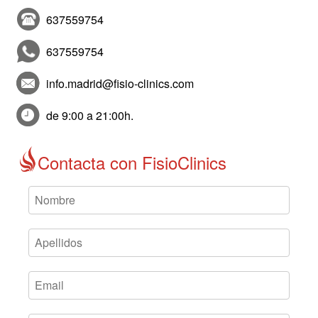
637559754
637559754
info.madrid@fisio-clinics.com
de 9:00 a 21:00h.
Contacta con FisioClinics