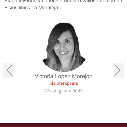
Sigue leyendo y conoce a nuestro valioso equipo en
FisioClinics La Moraleja:
Victoria López Morejón
Fisioterapeuta
Nº colegiado:
9849