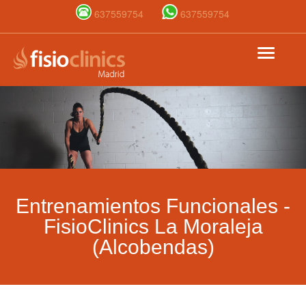
637559754
637559754
Pasar
Toggle
al
navigat
contenido
principal
Entrenamientos Funcionales -
FisioClinics La Moraleja
(Alcobendas)