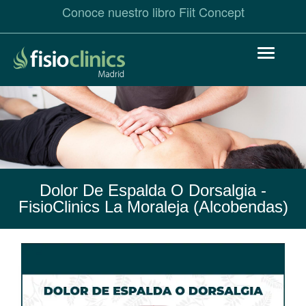
Conoce nuestro libro Fiit Concept
Pasar
Toggle
al
navigat
contenido
principal
Dolor De Espalda O Dorsalgia
-
FisioClinics La Moraleja (Alcobendas)
Dolor
de
Espalda