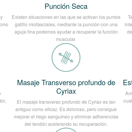
Punción Seca
ón de los vasos que llevan la sangre a los tendones.
 y
Existen situaciones en las que se activan los puntos
Te
gnóstico médico de la Tendinitis
como
gatillo miofasciales, mediante la punción con una
int
aguja fina podemos ayudar a recuperar la función
de
rá signos de conflicto subacromial y analiza específica
muscular.
l hombro. En caso de sospecha de una lesión más grave co
antes de consultar a un cirujano ortopédico. El examen d
studia los aspectos profundos y superficiales del tendón 
Masaje Transverso profundo de
Es
Cyriax
e
Amb
or,
cual
El masaje transverso profundo de Cyriax es tan
antiguo como eficaz. Es doloroso, pero consigue
mejorar el riego sanguíneo y eliminar adherencias
del tendón acelerando su recuperación.