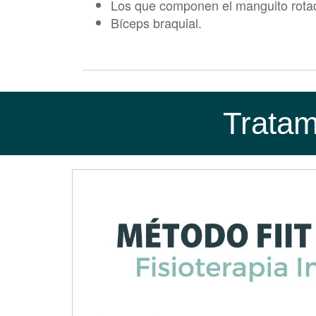
Los que componen el manguito rotad
Bíceps braquial.
La tendinitis en la articulación del hom
menudo asociada con inflamación del tend
irritados. La tendinitis del manguito rot
como resultado de variados factores ca
Tratam
¿Cuáles son los síntoma
Los síntomas de la Tendinitis de Hombro (
tiempo. Los síntomas que van más allá d
podemos destacar son:
Dolor e hinchazón en la parte front
Dolor provocado al levantar o bajar 
Presencia de chasquido al levantar e
Rigidez en los movimientos de la art
Dolor que te hace despertar durante
Dolor al llevar su mano por detrás d