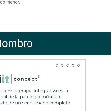
ndo menor.
ndón del músculo supraespinoso, a
ifica que sus tendones están inflamados o
a lesión suele ocurrir con el tiempo,
 Hombro
 Braquial) tienden a empeorar con el
as de la Tendinitis de Hombro que