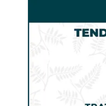
de
Hombro.
Tratamiento
de
Fisioterapia
-
FisioClinics
Madrid