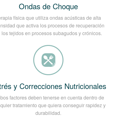
Ondas de Choque
rapia física que utiliza ondas acústicas de alta
 de Hombro?
ensidad que activa los procesos de recuperación
 los tejidos en procesos subagudos y crónicos.
mente cada tendón de la musculatura que
mo rotura del manguito, es esencial
e elección para explorar el manguito
y no requiere inyección intraarticular.
trés y Correcciones Nutricionales
os factores deben tenerse en cuenta dentro de
quier tratamiento que quiera conseguir rapidez y
durabilidad.