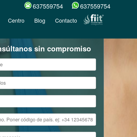
637559754
637559754
Centro
Blog
Contacto
súltanos sin compromiso