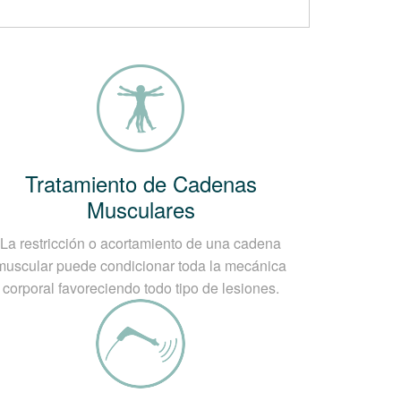
ensos a desarrollar una Tendinitis de
Tratamiento de Cadenas
Musculares
La restricción o acortamiento de una cadena
l) puede ocurrir sin ninguna causa
muscular puede condicionar toda la mecánica
les como:
corporal favoreciendo todo tipo de lesiones.
externa, que producen un desgaste
causan obstrucción de los vasos en los
desgaste del tendón durante la