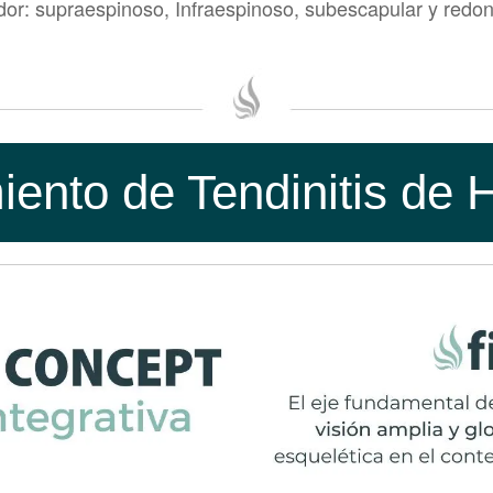
or: supraespinoso, Infraespinoso, subescapular y redo
bro más comúnmente observada es la que involucra el te
ón de bíceps largo. Si tiene tendinitis de hombro, sign
ador también se conoce como síndrome de pinzamiento. Est
usales que expondremos más adelante.
iento de Tendinitis de
s de la Tendinitis de Hombro?
Tendinitis del Manguito Rotador o Tendinitis del Bíceps
el codo generalmente indican otro problema. Los síntom
al de su hombro y en el costado de su brazo
el brazo.
l brazo.
iculación.
 el sueño.
e la espalda.