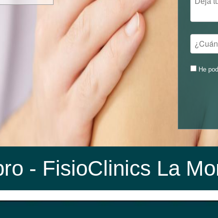
He pod
bro
- FisioClinics La Mo