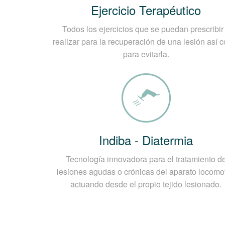
movilización del hombro.
Ejercicio Terapéutico
Fumar, porque provoca una obstrucci
Todos los ejercicios que se puedan prescribir
¿Cómo se realiza el dia
realizar para la recuperación de una lesión así 
para evitarla.
El examen clínico del especialista busca
estabiliza y moviliza la articulación de
realizar una radiografía y una ecografía 
rotador es la resonancia magnética, que e
Indiba - Diatermia
Tecnología innovadora para el tratamiento d
lesiones agudas o crónicas del aparato locomot
actuando desde el propio tejido lesionado.