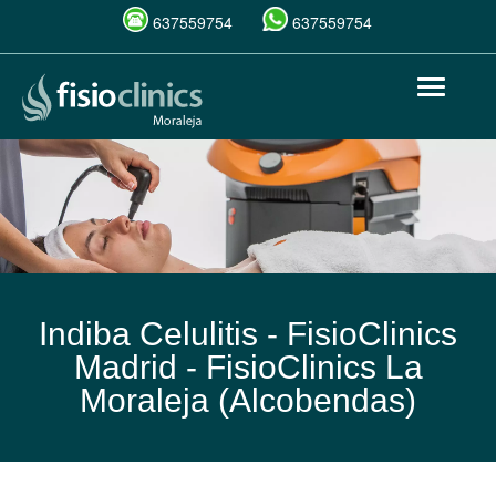
637559754
637559754
Pasar
Toggle
al
navigat
contenido
principal
Indiba Celulitis - FisioClinics
Madrid -
FisioClinics La
Moraleja (Alcobendas)