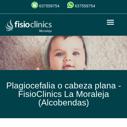
637559754
637559754
Pasar
Toggle
al
navigat
contenido
principal
Plagiocefalia o cabeza plana -
FisioClinics La Moraleja
(Alcobendas)