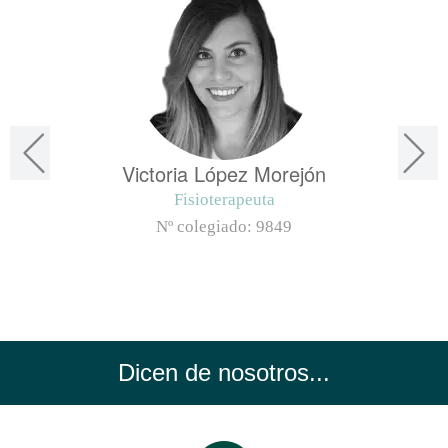
Victoria López Morejón
Fisioterapeuta
Nº colegiado:
9849
Dicen de nosotros...