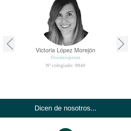
Victoria López Morejón
Fisioterapeuta
Nº colegiado:
9849
Dicen de nosotros...