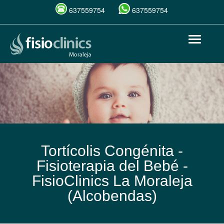
637559754
637559754
Pasar
Toggle
al
navigat
contenido
principal
Tortícolis Congénita -
Fisioterapia del Bebé -
FisioClinics La Moraleja
(Alcobendas)