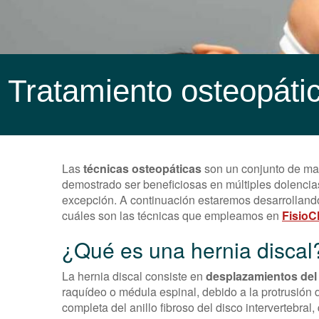
Tratamiento osteopátic
Las
técnicas osteopáticas
son un conjunto de man
demostrado ser beneficiosas en múltiples dolencias
excepción. A continuación estaremos desarrollando 
cuáles son las técnicas que empleamos en
FisioCl
¿Qué es una hernia discal
La hernia discal consiste en
desplazamientos del
raquídeo o médula espinal, debido a la protrusión d
completa del anillo fibroso del disco intervertebral