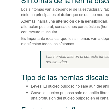
Síntomas de la hernia disc
Los síntomas van a depender de la estructura y raí
síntoma principal es el
dolor
que es de tipo neuropá
Además, habrá una
alteración de la sensibilidad
,
alteración postural, sensaciones parestésicas (ho
contractura muscular.
Es importante recalcar que los síntomas van a de
manifiestan todos los síntomas.
Las hernias alteran el correcto funci
sensibilidad…
Tipo de las hernias discale
Leves: El núcleo pulposo no sale aún del anill
Grave: el núcleo pulposo sale del anillo fibro
una protrusión del núcleo pulposo en el canal