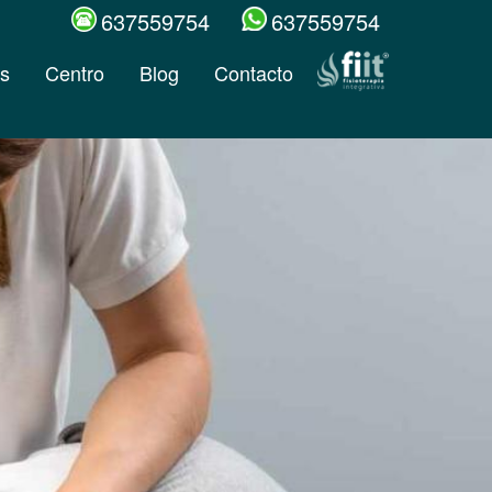
637559754
637559754
s
Centro
Blog
Contacto