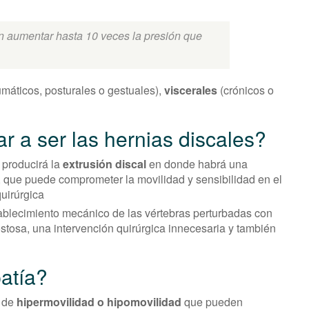
n aumentar hasta 10 veces la presión que
umáticos, posturales o gestuales),
viscerales
(crónicos o
r a ser las hernias discales?
 producirá la
extrusión discal
en donde habrá una
, que puede comprometer la movilidad y sensibilidad en el
quirúrgica
tablecimiento mecánico de las vértebras perturbadas con
costosa, una intervención quirúrgica innecesaria y también
atía?
 de
hipermovilidad o hipomovilidad
que pueden