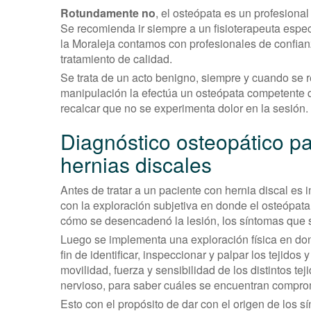
Rotundamente no
, el osteópata es un profesional
Se recomienda ir siempre a un fisioterapeuta espec
la Moraleja contamos con profesionales de confian
tratamiento de calidad.
Se trata de un acto benigno, siempre y cuando se 
manipulación la efectúa un osteópata competente qu
recalcar que no se experimenta dolor en la sesión.
Diagnóstico osteopático pa
hernias discales
Antes de tratar a un paciente con hernia discal es i
con la exploración subjetiva en donde el osteópata
cómo se desencadenó la lesión, los síntomas que s
Luego se implementa una exploración física en don
fin de identificar, inspeccionar y palpar los tejido
movilidad, fuerza y sensibilidad de los distintos tej
nervioso, para saber cuáles se encuentran compro
Esto con el propósito de dar con el origen de los 