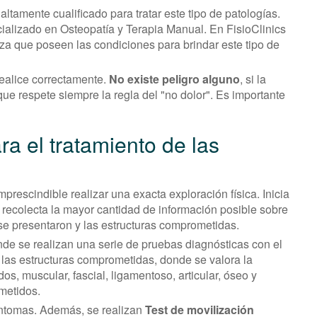
 altamente cualificado para tratar este tipo de patologías.
ializado en Osteopatía y Terapia Manual. En FisioClinics
za que poseen las condiciones para brindar este tipo de
realice correctamente.
No existe peligro alguno
, si la
e respete siempre la regla del "no dolor". Es importante
ra el tratamiento de las
mprescindible realizar una exacta exploración física. Inicia
 recolecta la mayor cantidad de información posible sobre
e presentaron y las estructuras comprometidas.
de se realizan una serie de pruebas diagnósticas con el
s y las estructuras comprometidas, donde se valora la
idos, muscular, fascial, ligamentoso, articular, óseo y
metidos.
síntomas. Además, se realizan
Test de movilización