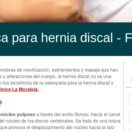
a para hernia discal - F
iobras de movilización, estiramientos y masaje que han
 y alteraciones del cuerpo, la hernia discal no es una
los beneficios de la osteopatía para la hernia discal y
inics La Moraleja.
?
 núcleo pulposo
a través del anillo fibroso, hacia el canal
el núcleo de los discos vertebrales. Se trata de una rotura
, que provoca el desplazamiento del núcleo hacia la raíz