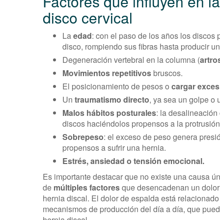
Factores que influyen en la
disco cervical
La
edad
: con el paso de los años los discos 
disco, rompiendo sus fibras hasta producir un
Degeneración vertebral en la columna (
artro
Movimientos repetitivos
bruscos.
El posicionamiento de pesos o
cargar exces
Un
traumatismo directo
, ya sea un golpe o 
Malos hábitos posturales
: la desalineación
discos haciéndolos propensos a la protrusión
Sobrepeso
: el exceso de peso genera presi
propensos a sufrir una hernia.
Estrés, ansiedad o tensión emocional.
Es importante destacar que no existe una causa únic
de
múltiples factores
que desencadenan un dolor d
hernia discal. El dolor de espalda está relacionado 
mecanismos de producción del día a día, que puede
hernia discal.