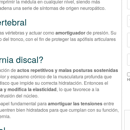
primir la médula en cualquier nivel, siendo más
cadena una serie de síntomas de origen neuropático.
rtebral
las vértebras y actuar como
amortiguador
de presión. Su
el tronco, con el fin de proteger las apófisis articulares
nia discal?
ución de
actos repetitivos y malas posturas sostenidas
olor y espasmo crónico de la musculatura profunda que
H
disco que impide su correcta hidratación. Entonces el
 y modifica la elasticidad
, lo que favorece a la
otrusión del núcleo.
papel fundamental para
amortiguar las tensiones
entre
cuentren bien hidratados para que cumplan con su función,
ernia.