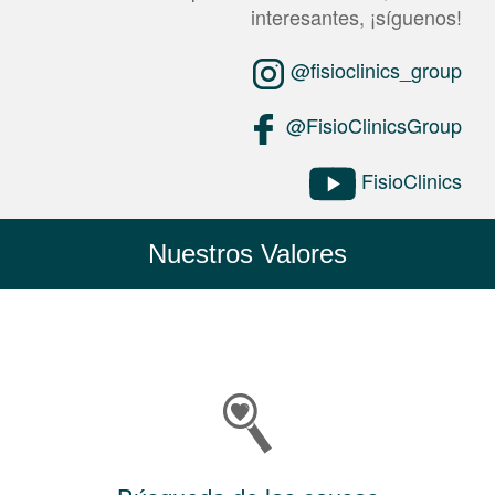
interesantes, ¡síguenos!
@fisioclinics_group
@FisioClinicsGroup
FisioClinics
Nuestros Valores