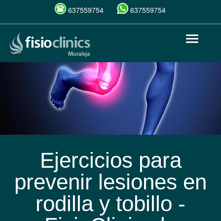
637559754
637559754
Pasar
Toggle
al
navigat
contenido
principal
Ejercicios para
prevenir lesiones en
rodilla y tobillo -